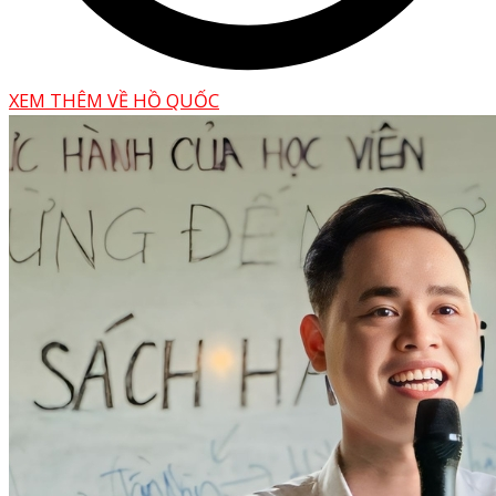
XEM THÊM VỀ HỒ QUỐC