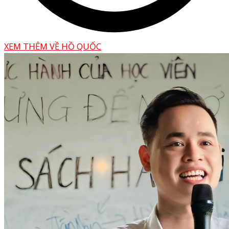
XEM THÊM VỀ HỒ QUỐC