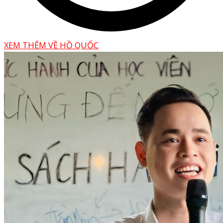
XEM THÊM VỀ HỒ QUỐC