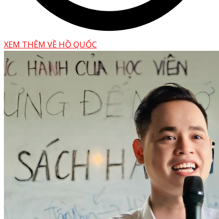
XEM THÊM VỀ HỒ QUỐC