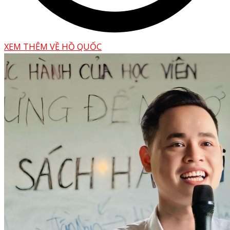
XEM THÊM VỀ HỒ QUỐC