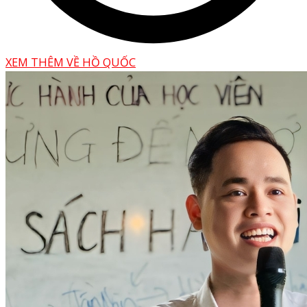
XEM THÊM VỀ HỒ QUỐC