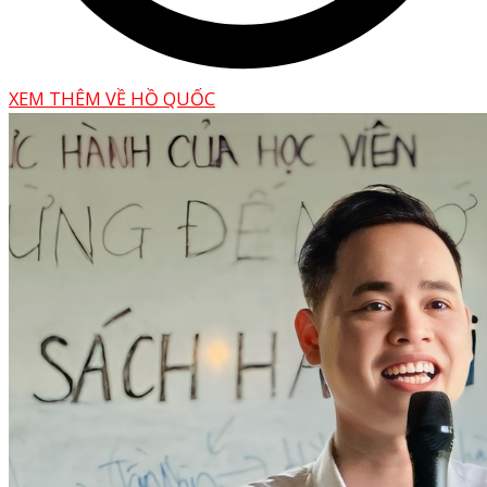
XEM THÊM VỀ HỒ QUỐC