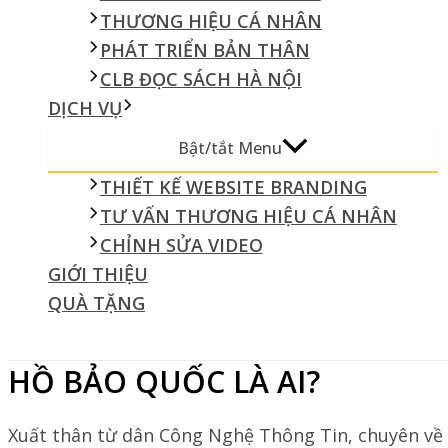
THƯƠNG HIỆU CÁ NHÂN
PHÁT TRIỂN BẢN THÂN
CLB ĐỌC SÁCH HÀ NỘI
DỊCH VỤ
Bật/tắt Menu
THIẾT KẾ WEBSITE BRANDING
TƯ VẤN THƯƠNG HIỆU CÁ NHÂN
CHỈNH SỬA VIDEO
GIỚI THIỆU
QUÀ TẶNG
HỒ BẢO QUỐC LÀ AI?
Xuất thân từ dân Công Nghệ Thông Tin, chuyên về 