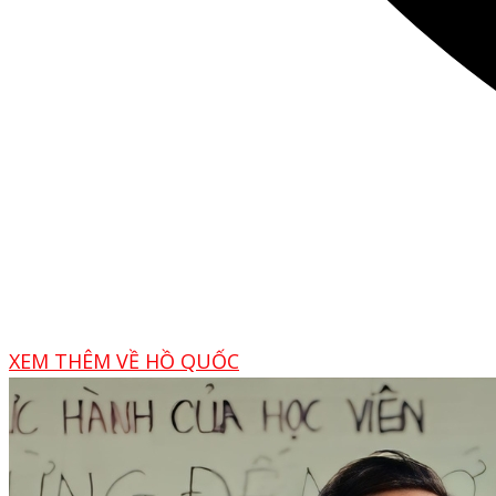
XEM THÊM VỀ HỒ QUỐC