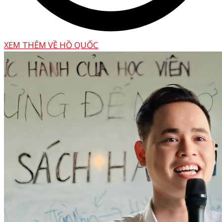
XEM THÊM VỀ HỒ QUỐC