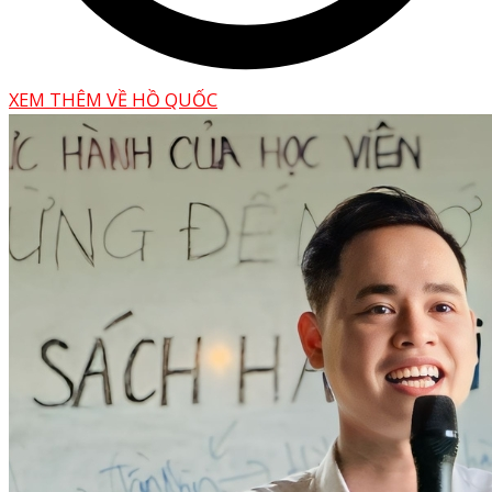
XEM THÊM VỀ HỒ QUỐC