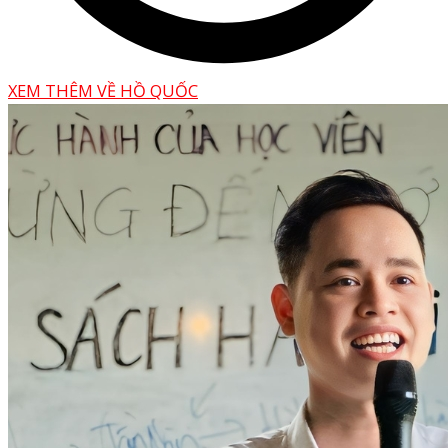
XEM THÊM VỀ HỒ QUỐC