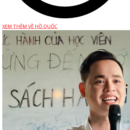
XEM THÊM VỀ HỒ QUỐC