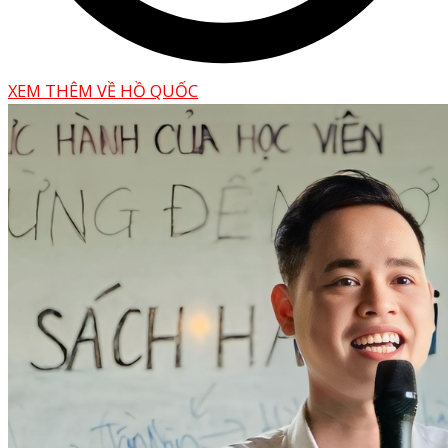
XEM THÊM VỀ HỒ QUỐC