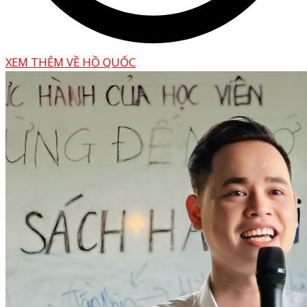
XEM THÊM VỀ HỒ QUỐC