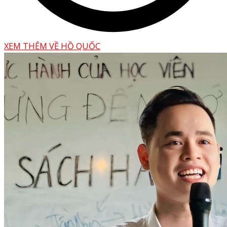
XEM THÊM VỀ HỒ QUỐC