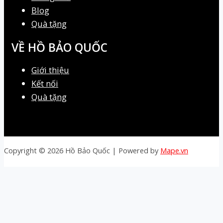
Blog
Quà tặng
VỀ HỒ BẢO QUỐC
Giới thiệu
Kết nối
Quà tặng
Copyright © 2026 Hồ Bảo Quốc | Powered by
Mape.vn