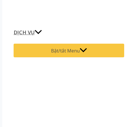
DỊCH VỤ
Bật/tắt Menu