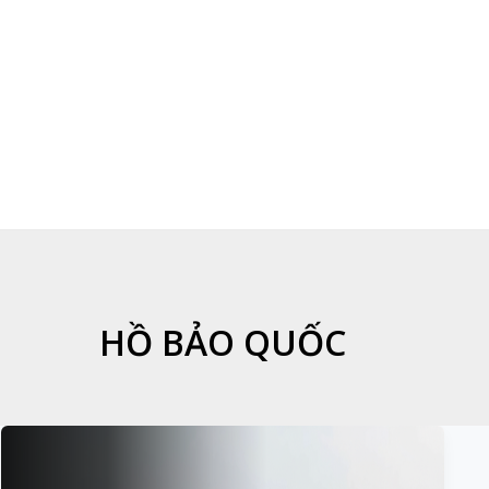
HỒ BẢO QUỐC