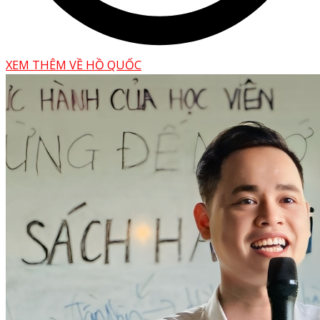
XEM THÊM VỀ HỒ QUỐC