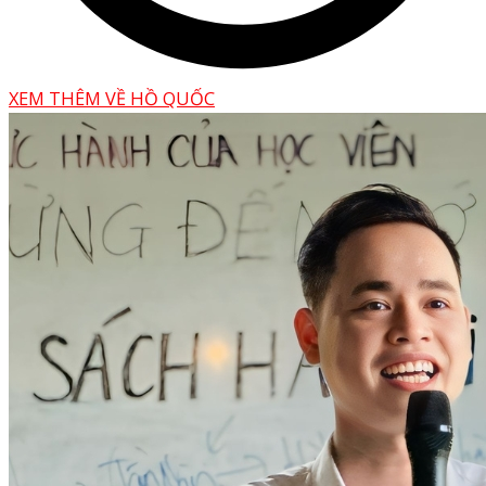
XEM THÊM VỀ HỒ QUỐC