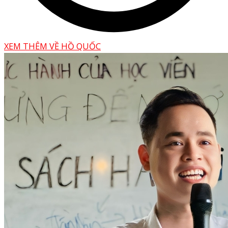
XEM THÊM VỀ HỒ QUỐC