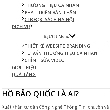
THƯƠNG HIỆU CÁ NHÂN
PHÁT TRIỂN BẢN THÂN
CLB ĐỌC SÁCH HÀ NỘI
DỊCH VỤ
Bật/tắt Menu
THIẾT KẾ WEBSITE BRANDING
TƯ VẤN THƯƠNG HIỆU CÁ NHÂN
CHỈNH SỬA VIDEO
GIỚI THIỆU
QUÀ TẶNG
HỒ BẢO QUỐC LÀ AI?
Xuất thân từ dân Công Nghệ Thông Tin, chuyên về 