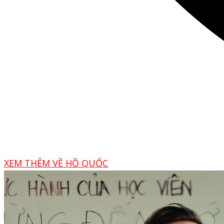
XEM THÊM VỀ HỒ QUỐC