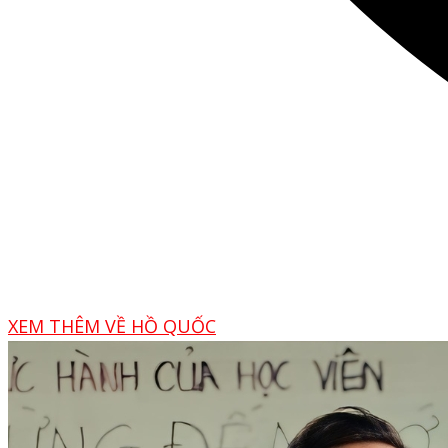
XEM THÊM VỀ HỒ QUỐC