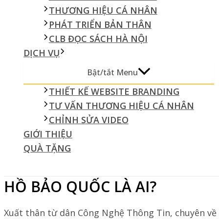
THƯƠNG HIỆU CÁ NHÂN
PHÁT TRIỂN BẢN THÂN
CLB ĐỌC SÁCH HÀ NỘI
DỊCH VỤ
Bật/tắt Menu
THIẾT KẾ WEBSITE BRANDING
TƯ VẤN THƯƠNG HIỆU CÁ NHÂN
CHỈNH SỬA VIDEO
GIỚI THIỆU
QUÀ TẶNG
HỒ BẢO QUỐC LÀ AI?
Xuất thân từ dân Công Nghệ Thông Tin, chuyên về 