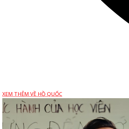
XEM THÊM VỀ HỒ QUỐC