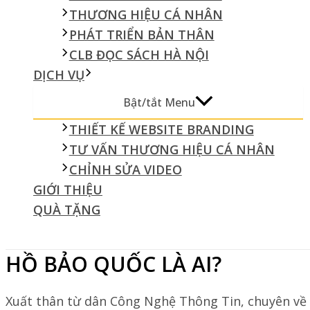
THƯƠNG HIỆU CÁ NHÂN
PHÁT TRIỂN BẢN THÂN
CLB ĐỌC SÁCH HÀ NỘI
DỊCH VỤ
Bật/tắt Menu
THIẾT KẾ WEBSITE BRANDING
TƯ VẤN THƯƠNG HIỆU CÁ NHÂN
CHỈNH SỬA VIDEO
GIỚI THIỆU
QUÀ TẶNG
HỒ BẢO QUỐC LÀ AI?
Xuất thân từ dân Công Nghệ Thông Tin, chuyên về 