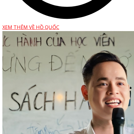
XEM THÊM VỀ HỒ QUỐC