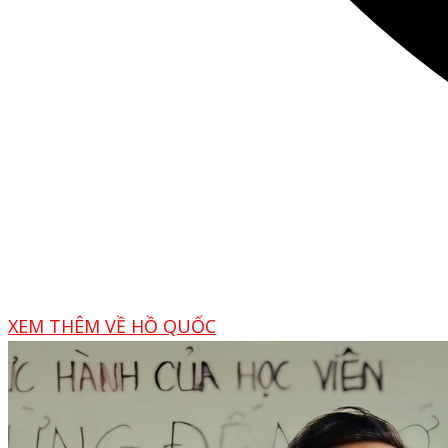
XEM THÊM VỀ HỒ QUỐC