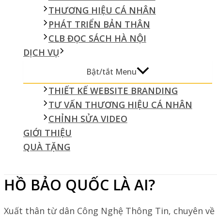
THƯƠNG HIỆU CÁ NHÂN
PHÁT TRIỂN BẢN THÂN
CLB ĐỌC SÁCH HÀ NỘI
DỊCH VỤ
Bật/tắt Menu
THIẾT KẾ WEBSITE BRANDING
TƯ VẤN THƯƠNG HIỆU CÁ NHÂN
CHỈNH SỬA VIDEO
GIỚI THIỆU
QUÀ TẶNG
HỒ BẢO QUỐC LÀ AI?
Xuất thân từ dân Công Nghệ Thông Tin, chuyên về 