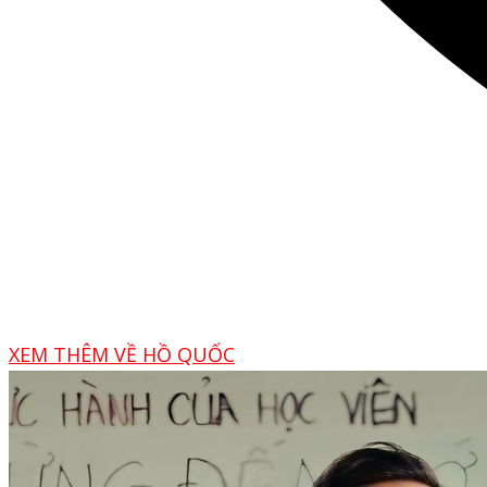
XEM THÊM VỀ HỒ QUỐC