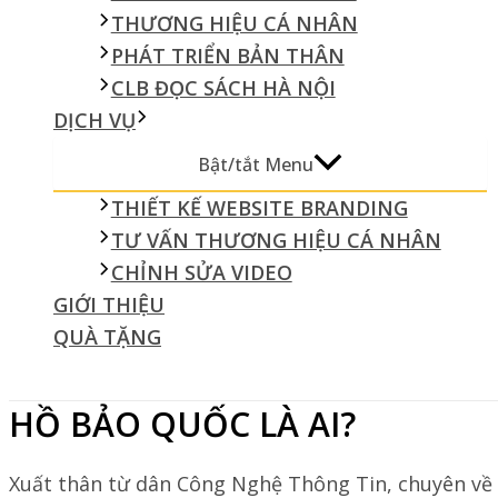
THƯƠNG HIỆU CÁ NHÂN
PHÁT TRIỂN BẢN THÂN
CLB ĐỌC SÁCH HÀ NỘI
DỊCH VỤ
Bật/tắt Menu
THIẾT KẾ WEBSITE BRANDING
TƯ VẤN THƯƠNG HIỆU CÁ NHÂN
CHỈNH SỬA VIDEO
GIỚI THIỆU
QUÀ TẶNG
HỒ BẢO QUỐC LÀ AI?
Xuất thân từ dân Công Nghệ Thông Tin, chuyên về 