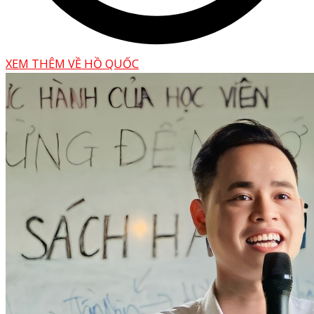
XEM THÊM VỀ HỒ QUỐC