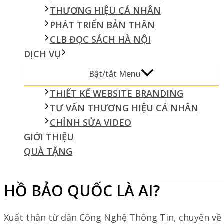
THƯƠNG HIỆU CÁ NHÂN
PHÁT TRIỂN BẢN THÂN
CLB ĐỌC SÁCH HÀ NỘI
DỊCH VỤ
Bật/tắt Menu
THIẾT KẾ WEBSITE BRANDING
TƯ VẤN THƯƠNG HIỆU CÁ NHÂN
CHỈNH SỬA VIDEO
GIỚI THIỆU
QUÀ TẶNG
HỒ BẢO QUỐC LÀ AI?
Xuất thân từ dân Công Nghệ Thông Tin, chuyên về 