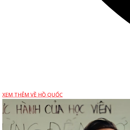
XEM THÊM VỀ HỒ QUỐC