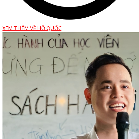
XEM THÊM VỀ HỒ QUỐC