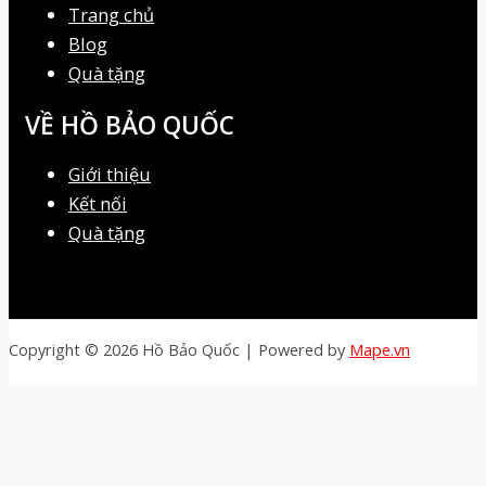
Trang chủ
Blog
Quà tặng
VỀ HỒ BẢO QUỐC
Giới thiệu
Kết nối
Quà tặng
Copyright © 2026 Hồ Bảo Quốc | Powered by
Mape.vn