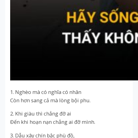
1. Nghèo mà có nghĩa có nhân
Còn hơn sang cả mà lòng bội phu.
2. Khi giàu thì chẳng đỡ ai
Đến khi hoạn nạn chẳng ai đỡ mình.
3. Dẫu xây chín bậc phù đồ,