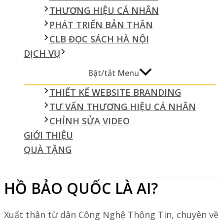
THƯƠNG HIỆU CÁ NHÂN
PHÁT TRIỂN BẢN THÂN
CLB ĐỌC SÁCH HÀ NỘI
DỊCH VỤ
Bật/tắt Menu
THIẾT KẾ WEBSITE BRANDING
TƯ VẤN THƯƠNG HIỆU CÁ NHÂN
CHỈNH SỬA VIDEO
GIỚI THIỆU
QUÀ TẶNG
HỒ BẢO QUỐC LÀ AI?
Xuất thân từ dân Công Nghệ Thông Tin, chuyên về 