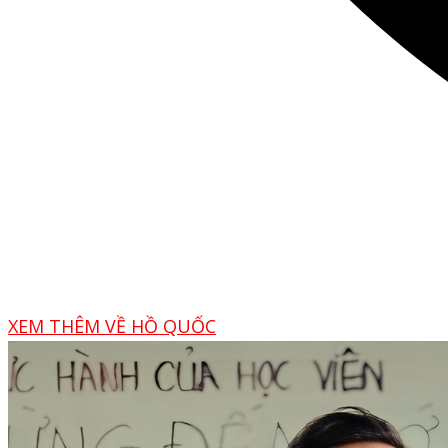
XEM THÊM VỀ HỒ QUỐC