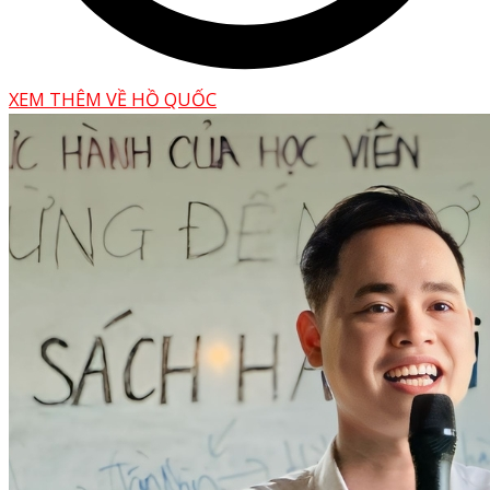
XEM THÊM VỀ HỒ QUỐC